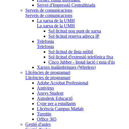
Servei d'Impressió Centralitzada
Serveis de comunicacions
Serveis de comunicacions
La xarxa de la UMH
La xarxa de la UMH
Sol·licitud nou punt de xarxa
Sol·licitud reserva adreça IP
Telefonia
Telefonia
Sol·licitud de línia mòbil
Sol·licitud d'extensió telefònica fixa
Cisco Jabber - Instal·lació i guia d'ús
Xarxes inalàmbriques (Wireless)
Llicències de programari
Llicències de programari
Adobe Acrobat Professional
Antivirus
Ansys Student
Autodesk Educació
Cype per a estudiants
Llicència Campus Matlab
Turnitin
Office 365
Gestió d'aules