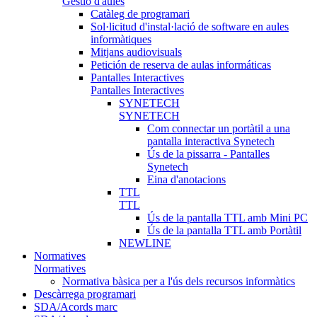
Gestió d'aules
Catàleg de programari
Sol·licitud d'instal·lació de software en aules
informàtiques
Mitjans audiovisuals
Petición de reserva de aulas informáticas
Pantalles Interactives
Pantalles Interactives
SYNETECH
SYNETECH
Com connectar un portàtil a una
pantalla interactiva Synetech
Ús de la pissarra - Pantalles
Synetech
Eina d'anotacions
TTL
TTL
Ús de la pantalla TTL amb Mini PC
Ús de la pantalla TTL amb Portàtil
NEWLINE
Normatives
Normatives
Normativa bàsica per a l'ús dels recursos informàtics
Descàrrega programari
SDA/Acords marc