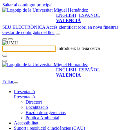
Saltar al contingut principal
ENGLISH
ESPAÑOL
VALENCIÀ
SEU ELECTRÒNICA
Accés identificat (obri en nova finestra)
Gestor de continguts del lloc
Introdueix la teua cerca
ENGLISH
ESPAÑOL
VALENCIÀ
Editar
Presentació
Presentació
Directori
Localització
Buzón de sugerencias
Política Ambiental
Accessibilitat
Suport i resolució d'incidències (CAU)