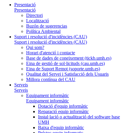
Presentació
Presentació
Directori
Localització
Buzón de sugerencias
Política Ambiental
Suport i resolució d'incidències (CAU)
Suport i resolució d'incidències (CAU)
Qui som?
Horari d'atenció i contacte
Base de dades de coneixement (tickb.umh.es)
Eina de gestió de sol·licituds (cau.umh.es)
Eina de Suport Remot (soporte.umh.es)
Qualitat del Servei i Satisfacció dels Usuaris
Millora contínua del CAU
Serveis
Serveis
Equipament informàtic
Equipament informàtic
Dotació d'equip informàtic
Reparació equip informàtic
Instal·lació o actualització del software base
UMH
Baixa d'equip informàtic
Préstec equip informatic