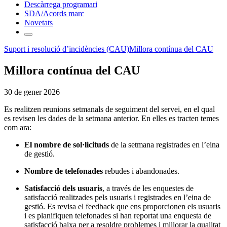
Descàrrega programari
SDA/Acords marc
Novetats
Suport i resolució d’incidències (CAU)
Millora contínua del CAU
Millora contínua del CAU
30 de gener 2026
Es realitzen reunions setmanals de seguiment del servei, en el qual
es revisen les dades de la setmana anterior. En elles es tracten temes
com ara:
El nombre de sol·licituds
de la setmana registrades en l’eina
de gestió.
Nombre de telefonades
rebudes i abandonades.
Satisfacció dels usuaris
, a través de les enquestes de
satisfacció realitzades pels usuaris i registrades en l’eina de
gestió. Es revisa el feedback que ens proporcionen els usuaris
i es planifiquen telefonades si han reportat una enquesta de
satisfacció baixa per a resoldre problemes i millorar la qualitat