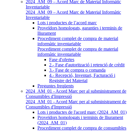
2024_AM_09 – Acord Marc de Material Informàtic
Inventariable
2024_AM_09 – Acord Marc de Material Informàtic
Inventariable
Lots i productes de l’acord marc
Proveïdors homologats, garanties i terminis de
lliurament
Procediment complet de compra de material
informàtic inventariable
Procediment complet de compra de material
informàtic inventariable
Fase d'ofertes
2.- Fase d'autorització i retenció de crèdit
3.- Fase de compra o comanda
4.- Recepció, Inventari, Facturació i
Registre del Material
Preguntes freqüents
2024_AM_01 - Acord Marc per al subministrament de
Consumibles d'Impressió
2024_AM_01 - Acord Marc per al subministrament de
Consumibles d'Impressió
Lots i productes de l'acord marc (2024_AM_01)
Proveïdors homologats i terminis de lliurament
(2024_AM_01)
Procediment complet de compra de consumibles