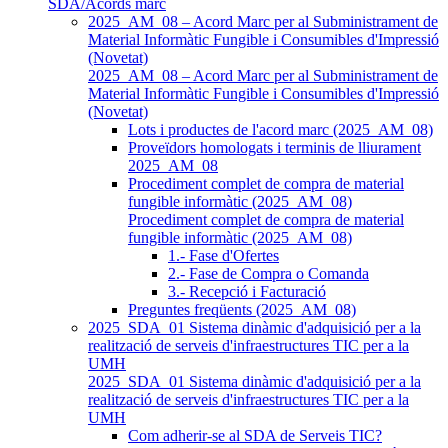
SDA/Acords marc
2025_AM_08 – Acord Marc per al Subministrament de
Material Informàtic Fungible i Consumibles d'Impressió
(Novetat)
2025_AM_08 – Acord Marc per al Subministrament de
Material Informàtic Fungible i Consumibles d'Impressió
(Novetat)
Lots i productes de l'acord marc (2025_AM_08)
Proveïdors homologats i terminis de lliurament
2025_AM_08
Procediment complet de compra de material
fungible informàtic (2025_AM_08)
Procediment complet de compra de material
fungible informàtic (2025_AM_08)
1.- Fase d'Ofertes
2.- Fase de Compra o Comanda
3.- Recepció i Facturació
Preguntes freqüents (2025_AM_08)
2025_SDA_01 Sistema dinàmic d'adquisició per a la
realització de serveis d'infraestructures TIC per a la
UMH
2025_SDA_01 Sistema dinàmic d'adquisició per a la
realització de serveis d'infraestructures TIC per a la
UMH
Com adherir-se al SDA de Serveis TIC?