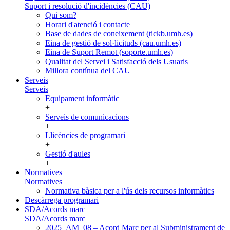
Suport i resolució d'incidències (CAU)
Qui som?
Horari d'atenció i contacte
Base de dades de coneixement (tickb.umh.es)
Eina de gestió de sol·licituds (cau.umh.es)
Eina de Suport Remot (soporte.umh.es)
Qualitat del Servei i Satisfacció dels Usuaris
Millora contínua del CAU
Serveis
Serveis
Equipament informàtic
+
Serveis de comunicacions
+
Llicències de programari
+
Gestió d'aules
+
Normatives
Normatives
Normativa bàsica per a l'ús dels recursos informàtics
Descàrrega programari
SDA/Acords marc
SDA/Acords marc
2025_AM_08 – Acord Marc per al Subministrament de