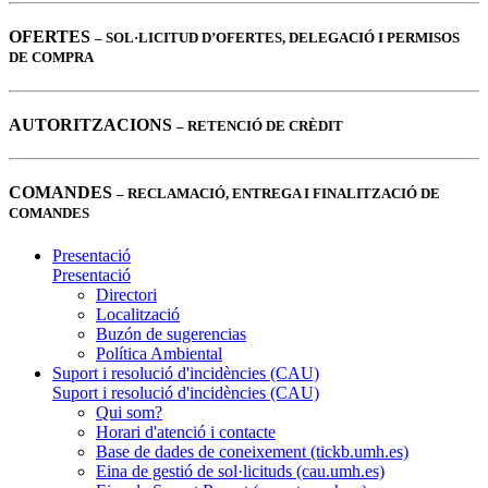
OFERTES
– SOL·LICITUD D’OFERTES, DELEGACIÓ I PERMISOS
DE COMPRA
AUTORITZACIONS
– RETENCIÓ DE CRÈDIT
COMANDES
– RECLAMACIÓ, ENTREGA I FINALITZACIÓ DE
COMANDES
Presentació
Presentació
Directori
Localització
Buzón de sugerencias
Política Ambiental
Suport i resolució d'incidències (CAU)
Suport i resolució d'incidències (CAU)
Qui som?
Horari d'atenció i contacte
Base de dades de coneixement (tickb.umh.es)
Eina de gestió de sol·licituds (cau.umh.es)