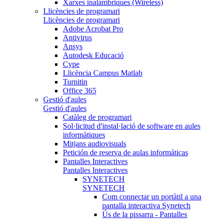
Xarxes inalàmbriques (Wireless)
Llicències de programari
Llicències de programari
Adobe Acrobat Pro
Antivirus
Ansys
Autodesk Educació
Cype
Llicència Campus Matlab
Turnitin
Office 365
Gestió d'aules
Gestió d'aules
Catàleg de programari
Sol·licitud d'instal·lació de software en aules
informàtiques
Mitjans audiovisuals
Petición de reserva de aulas informáticas
Pantalles Interactives
Pantalles Interactives
SYNETECH
SYNETECH
Com connectar un portàtil a una
pantalla interactiva Synetech
Ús de la pissarra - Pantalles