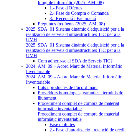
fungible informàtic (2025_AM_08)
1.- Fase d'Ofertes
2.- Fase de Compra o Comanda
3.- Recepció i Facturació
Preguntes freqüents (2025_AM_08)
2025_SDA_01 Sistema dinàmic d'adquisició per a la
realització de serveis d'infraestructures TIC per a la
UMH
2025_SDA_01 Sistema dinàmic d'adquisició per a la
realització de serveis d'infraestructures TIC per a la
UMH
Com adherir-se al SDA de Serveis TIC?
2024_AM_09 – Acord Marc de Material Informàtic
Inventariable
2024_AM_09 – Acord Marc de Material Informàtic
Inventariable
Lots i productes de l’acord marc
Proveïdors homologats, garanties i terminis de
lliurament
Procediment complet de compra de material
informàtic inventariable
Procediment complet de compra de material
informàtic inventariable
Fase d'ofertes
2.- Fase d'autorització i retenció de crèdit