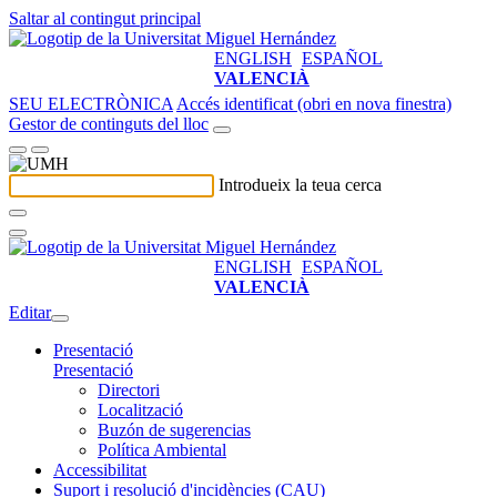
Saltar al contingut principal
ENGLISH
ESPAÑOL
VALENCIÀ
SEU ELECTRÒNICA
Accés identificat (obri en nova finestra)
Gestor de continguts del lloc
Introdueix la teua cerca
ENGLISH
ESPAÑOL
VALENCIÀ
Editar
Presentació
Presentació
Directori
Localització
Buzón de sugerencias
Política Ambiental
Accessibilitat
Suport i resolució d'incidències (CAU)