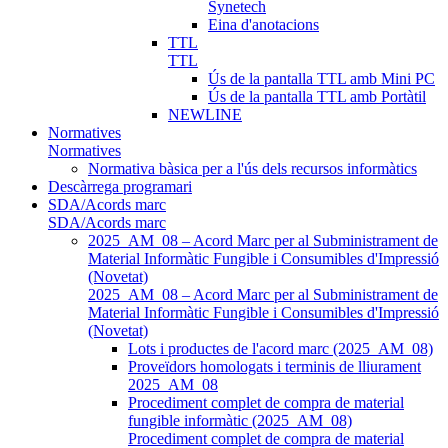
Synetech
Eina d'anotacions
TTL
TTL
Ús de la pantalla TTL amb Mini PC
Ús de la pantalla TTL amb Portàtil
NEWLINE
Normatives
Normatives
Normativa bàsica per a l'ús dels recursos informàtics
Descàrrega programari
SDA/Acords marc
SDA/Acords marc
2025_AM_08 – Acord Marc per al Subministrament de
Material Informàtic Fungible i Consumibles d'Impressió
(Novetat)
2025_AM_08 – Acord Marc per al Subministrament de
Material Informàtic Fungible i Consumibles d'Impressió
(Novetat)
Lots i productes de l'acord marc (2025_AM_08)
Proveïdors homologats i terminis de lliurament
2025_AM_08
Procediment complet de compra de material
fungible informàtic (2025_AM_08)
Procediment complet de compra de material