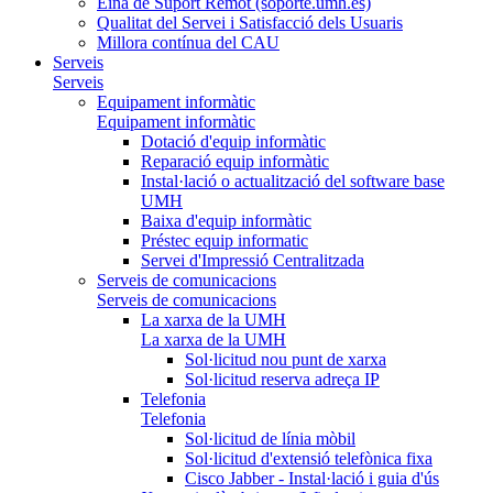
Eina de Suport Remot (soporte.umh.es)
Qualitat del Servei i Satisfacció dels Usuaris
Millora contínua del CAU
Serveis
Serveis
Equipament informàtic
Equipament informàtic
Dotació d'equip informàtic
Reparació equip informàtic
Instal·lació o actualització del software base
UMH
Baixa d'equip informàtic
Préstec equip informatic
Servei d'Impressió Centralitzada
Serveis de comunicacions
Serveis de comunicacions
La xarxa de la UMH
La xarxa de la UMH
Sol·licitud nou punt de xarxa
Sol·licitud reserva adreça IP
Telefonia
Telefonia
Sol·licitud de línia mòbil
Sol·licitud d'extensió telefònica fixa
Cisco Jabber - Instal·lació i guia d'ús