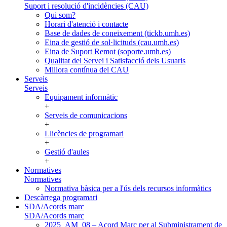
Suport i resolució d'incidències (CAU)
Qui som?
Horari d'atenció i contacte
Base de dades de coneixement (tickb.umh.es)
Eina de gestió de sol·licituds (cau.umh.es)
Eina de Suport Remot (soporte.umh.es)
Qualitat del Servei i Satisfacció dels Usuaris
Millora contínua del CAU
Serveis
Serveis
Equipament informàtic
+
Serveis de comunicacions
+
Llicències de programari
+
Gestió d'aules
+
Normatives
Normatives
Normativa bàsica per a l'ús dels recursos informàtics
Descàrrega programari
SDA/Acords marc
SDA/Acords marc
2025_AM_08 – Acord Marc per al Subministrament de