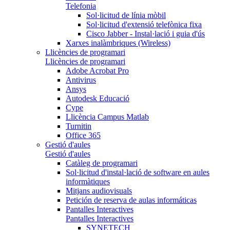
Telefonia
Sol·licitud de línia mòbil
Sol·licitud d'extensió telefònica fixa
Cisco Jabber - Instal·lació i guia d'ús
Xarxes inalàmbriques (Wireless)
Llicències de programari
Llicències de programari
Adobe Acrobat Pro
Antivirus
Ansys
Autodesk Educació
Cype
Llicència Campus Matlab
Turnitin
Office 365
Gestió d'aules
Gestió d'aules
Catàleg de programari
Sol·licitud d'instal·lació de software en aules
informàtiques
Mitjans audiovisuals
Petición de reserva de aulas informáticas
Pantalles Interactives
Pantalles Interactives
SYNETECH