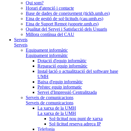
Qui som?
Horari d'atenció i contacte
Base de dades de coneixement (tickb.umh.es)
Eina de gestió de sol·licituds (cau.umh.es)
Eina de Suport Remot (soporte.umh.es)
Qualitat del Servei i Satisfacció dels Usuaris
Millora contínua del CAU
Serveis
Serveis
Equipament informàtic
Equipament informàtic
Dotació d'equip informàtic
Reparació equip informàtic
Instal·lació o actualització del software base
UMH
Baixa d'equip informàtic
Préstec equip informatic
Servei d'Impressió Centralitzada
Serveis de comunicacions
Serveis de comunicacions
La xarxa de la UMH
La xarxa de la UMH
Sol·licitud nou punt de xarxa
Sol·licitud reserva adreça IP
Telefonia