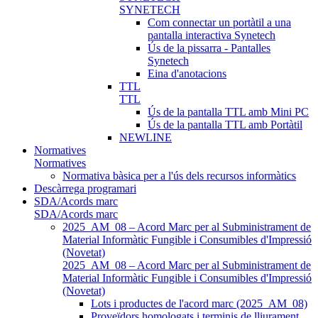
SYNETECH
Com connectar un portàtil a una
pantalla interactiva Synetech
Ús de la pissarra - Pantalles
Synetech
Eina d'anotacions
TTL
TTL
Ús de la pantalla TTL amb Mini PC
Ús de la pantalla TTL amb Portàtil
NEWLINE
Normatives
Normatives
Normativa bàsica per a l'ús dels recursos informàtics
Descàrrega programari
SDA/Acords marc
SDA/Acords marc
2025_AM_08 – Acord Marc per al Subministrament de
Material Informàtic Fungible i Consumibles d'Impressió
(Novetat)
2025_AM_08 – Acord Marc per al Subministrament de
Material Informàtic Fungible i Consumibles d'Impressió
(Novetat)
Lots i productes de l'acord marc (2025_AM_08)
Proveïdors homologats i terminis de lliurament