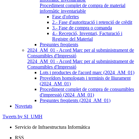
Procediment complet de compra de material
informàtic inventariable
Fase d'ofertes
2.- Fase d'autorització i retenció de crèdit
3.- Fase de compra o comanda
4.- Recepció, Inventari, Facturació i
Registre del Material
Preguntes freqüents
2024_AM_01 - Acord Marc per al subministrament de
Consumibles d'Impressió
2024_AM_01 - Acord Marc per al subministrament de
Consumibles d'Impressió
Lots i productes de l'acord marc (2024_AM_01)
Proveïdors homologats i terminis de lliurament
(2024_AM_01)
Procediment complet de compra de consumibles
d'impressió (2024_AM_01)
Preguntes freqüents (2024_AM_01)
Novetats
Tweets by SI_UMH
Servicio de Infraestructura Informática
RSS