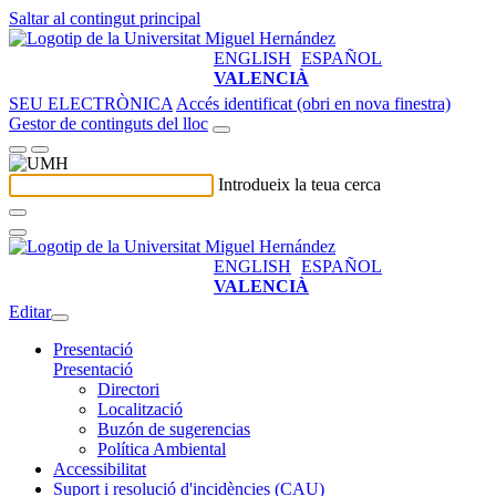
Saltar al contingut principal
ENGLISH
ESPAÑOL
VALENCIÀ
SEU ELECTRÒNICA
Accés identificat (obri en nova finestra)
Gestor de continguts del lloc
Introdueix la teua cerca
ENGLISH
ESPAÑOL
VALENCIÀ
Editar
Presentació
Presentació
Directori
Localització
Buzón de sugerencias
Política Ambiental
Accessibilitat
Suport i resolució d'incidències (CAU)