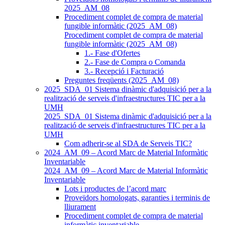
2025_AM_08
Procediment complet de compra de material
fungible informàtic (2025_AM_08)
Procediment complet de compra de material
fungible informàtic (2025_AM_08)
1.- Fase d'Ofertes
2.- Fase de Compra o Comanda
3.- Recepció i Facturació
Preguntes freqüents (2025_AM_08)
2025_SDA_01 Sistema dinàmic d'adquisició per a la
realització de serveis d'infraestructures TIC per a la
UMH
2025_SDA_01 Sistema dinàmic d'adquisició per a la
realització de serveis d'infraestructures TIC per a la
UMH
Com adherir-se al SDA de Serveis TIC?
2024_AM_09 – Acord Marc de Material Informàtic
Inventariable
2024_AM_09 – Acord Marc de Material Informàtic
Inventariable
Lots i productes de l’acord marc
Proveïdors homologats, garanties i terminis de
lliurament
Procediment complet de compra de material
informàtic inventariable