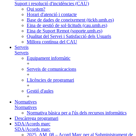
Suport i resolució d'incidències (CAU)
Qui som?
Horari d'atenció i contacte
Base de dades de coneixement (tickb.umh.es)
Eina de gestió de sol·licituds (cau.umh.es)
Eina de Suport Remot (soporte.umh.es)
Qualitat del Servei i Satisfacció dels Usuaris
Millora contínua del CAU
Serveis
Serveis
Equipament informàtic
+
Serveis de comunicacions
+
Llicències de programari
+
Gestió d'aules
+
Normatives
Normatives
Normativa bàsica per a l'ús dels recursos informàtics
Descàrrega programari
SDA/Acords marc
SDA/Acords marc
2025_AM_08 – Acord Marc per al Subministrament de