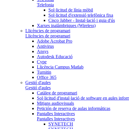
Telefonia
Sol·licitud de línia mòbil
Sol·licitud d'extensió telefònica fixa
Cisco Jabber - Instal·lació i guia d'ús
Xarxes inalàmbriques (Wireless)
Llicències de programari
Llicències de programari
Adobe Acrobat Pro
Antivirus
Ansys
Autodesk Educació
Cype
Llicència Campus Matlab
Turnitin
Office 365
Gestió d'aules
Gestió d'aules
Catàleg de programari
Sol·licitud d'instal·lació de software en aules info
Mitjans audiovisuals
Petición de reserva de aulas informáticas
Pantalles Interactives
Pantalles Interactives
SYNETECH