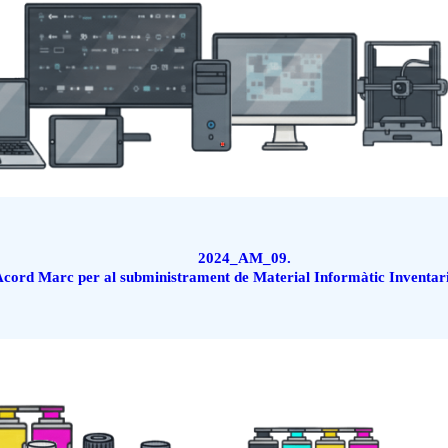
2024_AM_09.
cord Marc per al subministrament de Material Informàtic Inventar