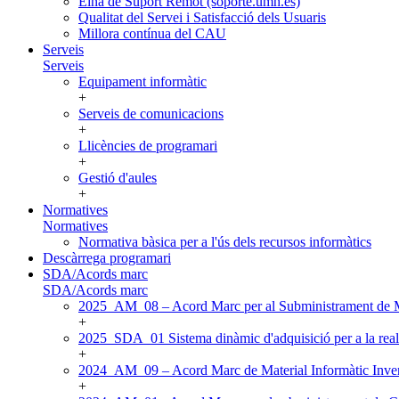
Eina de Suport Remot (soporte.umh.es)
Qualitat del Servei i Satisfacció dels Usuaris
Millora contínua del CAU
Serveis
Serveis
Equipament informàtic
+
Serveis de comunicacions
+
Llicències de programari
+
Gestió d'aules
+
Normatives
Normatives
Normativa bàsica per a l'ús dels recursos informàtics
Descàrrega programari
SDA/Acords marc
SDA/Acords marc
2025_AM_08 – Acord Marc per al Subministrament de Mat
+
2025_SDA_01 Sistema dinàmic d'adquisició per a la reali
+
2024_AM_09 – Acord Marc de Material Informàtic Inven
+