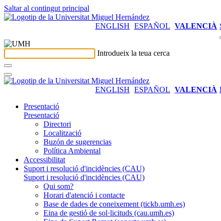
Saltar al contingut principal
ENGLISH
ESPAÑOL
VALENCIÀ
Introdueix la teua cerca
ENGLISH
ESPAÑOL
VALENCIÀ
Presentació
Presentació
Directori
Localització
Buzón de sugerencias
Política Ambiental
Accessibilitat
Suport i resolució d'incidències (CAU)
Suport i resolució d'incidències (CAU)
Qui som?
Horari d'atenció i contacte
Base de dades de coneixement (tickb.umh.es)
Eina de gestió de sol·licituds (cau.umh.es)