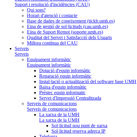
Suport i resolució d'incidències (CAU)
Qui som?
Horari d'atenció i contacte
Base de dades de coneixement (tickb.umh.es)
Eina de gestió de sol·licituds (cau.umh.es)
Eina de Suport Remot (soporte.umh.es)
Qualitat del Servei i Satisfacció dels Usuaris
Millora contínua del CAU
Serveis
Serveis
Equipament informàtic
Equipament informàtic
Dotació d'equip informàtic
Reparació equip informàtic
Instal·lació o actualització del software base UMH
Baixa d'equip informàtic
Préstec equip informatic
Servei d'Impressió Centralitzada
Serveis de comunicacions
Serveis de comunicacions
La xarxa de la UMH
La xarxa de la UMH
Sol·licitud nou punt de xarxa
Sol·licitud reserva adreça IP
Telefonia